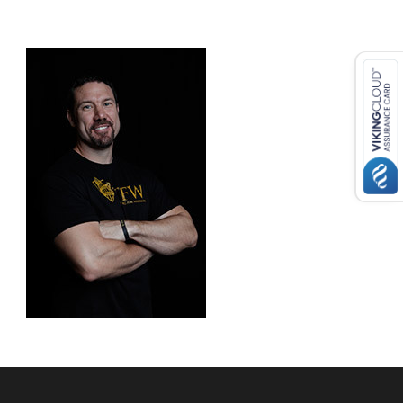
USD ($)
^