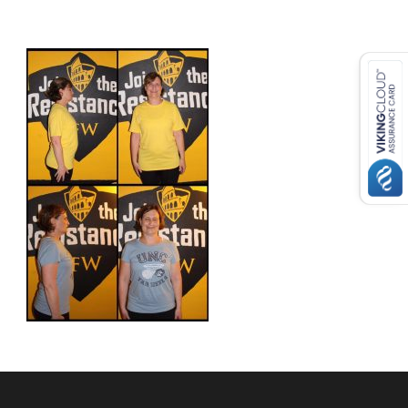
USD ($)
^