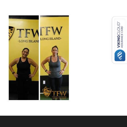
USD ($)
^