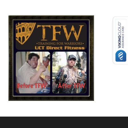
USD ($)
^